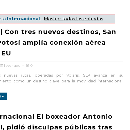
eta
Internacional
.
Mostrar todas las entradas
| Con tres nuevos destinos, San
Potosí amplía conexión aérea
 EU
1 year ago
0
s nuevas rutas, operadas por Volaris, SLP avanza en su
iento como un destino clave para la movilidad internacional,
 »
rnacional El boxeador Antonio
l, pidió disculpas públicas tras