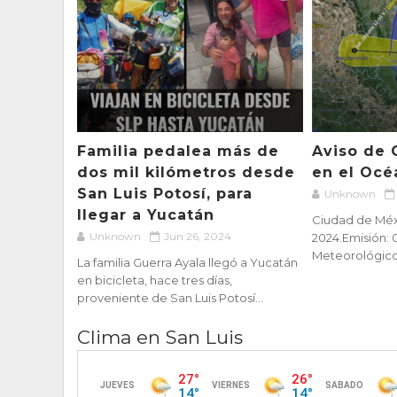
Familia pedalea más de
Aviso de 
dos mil kilómetros desde
en el Océ
San Luis Potosí, para
Unknown
llegar a Yucatán
Ciudad de Méxi
Unknown
Jun 26, 2024
2024.Emisión: 
Meteorológico N
La familia Guerra Ayala llegó a Yucatán
en bicicleta, hace tres días,
proveniente de San Luis Potosí...
Clima en San Luis