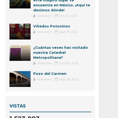
este mágico lugar se
encuentra en México. ¡Aquí te
decimos dónde!
Unknown
Dic 22, 2021
Viñedos Potosinos
Unknown
Sept 17, 2021
¿Cuántas veces has visitado
nuestra Catedral
Metropolitana?
Unknown
Jun 30, 2021
Pozo del Carmen
Unknown
May 26, 2021
VISTAS