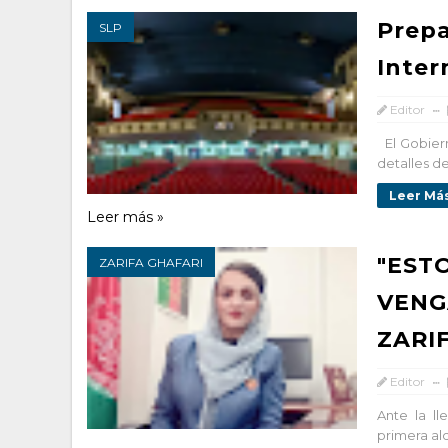
Prepa
SLP
Inter
Editor
El Gobiern
detalles de
Leer Más
Leer más »
"EST
ZARIFA GHAFARI
VENG
ZARI
Editor
Ante la ll
primera alc