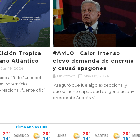
Ciclón Tropical
#AMLO | Calor intenso
ano Atlántico
elevó demanda de energía
y causó apagones
Jun 19, 2024
Unknown
May 08, 2024
co a 19 de Junio del
06:15hServicio
Aseguró que fue algo excepcional y
acional, fuente ofici...
que se tiene capacidad de generaciónEl
presidente Andrés Ma...