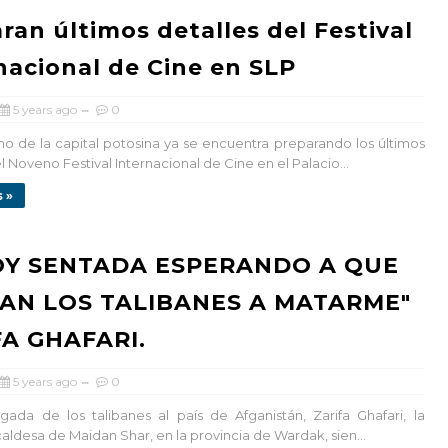
ran últimos detalles del Festival
nacional de Cine en SLP
5 years ago
0
o de la capital potosina ya se encuentra preparando los últimos
l Noveno Festival Internacional de Cine en el Palacio...
 »
OY SENTADA ESPERANDO A QUE
AN LOS TALIBANES A MATARME"
FA GHAFARI.
5 years ago
0
egada de los talibanes al país de Afganistán, Zarifa Ghafari, la
aldesa de Maidan Shar, en la provincia de Wardak, sien...