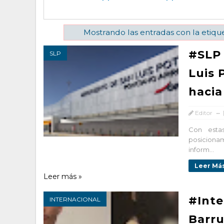
Mostrando las entradas con la etiqu
#SLP 
SLP
Luis 
hacia
Editor
Con esta
posicionam
inform...
Leer Más
Leer más »
#Inte
INTERNACIONAL
Barru