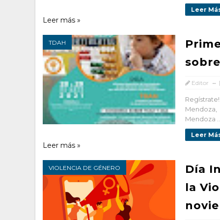
Leer Más
Leer más »
Prime
TDAH
sobr
Editor
Regístrat
Mendoza, 
Mendoza ..
Leer Más
Leer más »
Día I
VIOLENCIA DE GÉNERO
la Vi
novi