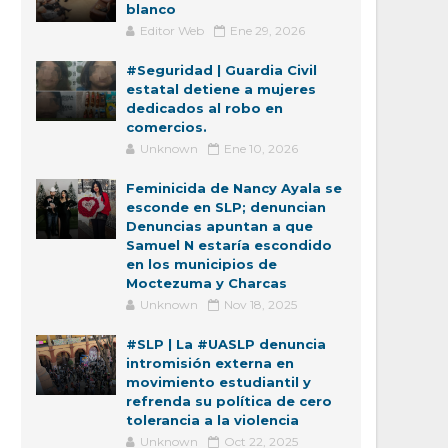
blanco
Editor Web
Ene 29, 2026
#Seguridad | Guardia Civil
estatal detiene a mujeres
dedicados al robo en
comercios.
Unknown
Ene 10, 2026
Feminicida de Nancy Ayala se
esconde en SLP; denuncian
Denuncias apuntan a que
Samuel N estaría escondido
en los municipios de
Moctezuma y Charcas
Unknown
Nov 18, 2025
#SLP | La #UASLP denuncia
intromisión externa en
movimiento estudiantil y
refrenda su política de cero
tolerancia a la violencia
Unknown
Oct 22, 2025