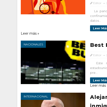
Editor
La pandem
confinami
datos...
Leer Más
Leer más »
Best 
NACIONALES
Editor
Este mar
estadounid
pre...
Leer Más
Leer más 
Aleja
INTERNACIONAL
inmig