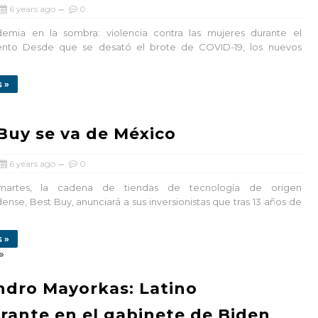
6 years ago
0
ia en la sombra: violencia contra las mujeres durante el
ento Desde que se desató el brote de COVID-19, los nuevos
 »
Buy se va de México
6 years ago
0
tes, la cadena de tiendas de tecnología de origen
ense, Best Buy, anunciará a sus inversionistas que tras 13 años de
 »
»
ndro Mayorkas: Latino
rante en el gabinete de Biden