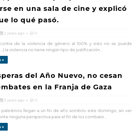
rse en una sala de cine y explicó
ue lo qué pasó.
2 years ago
0
 contra de la violencia de género al 100% y esto no se puede
…) la violencia no tiene ningún tipo de justificación...
 »
speras del Año Nuevo, no cesan
ombates en la Franja de Gaza
3 years ago
0
y palestinos llegan a un fin de año sombrío este domingo, sin ver
onte ninguna perspectiva para el fin de los combate...
 »