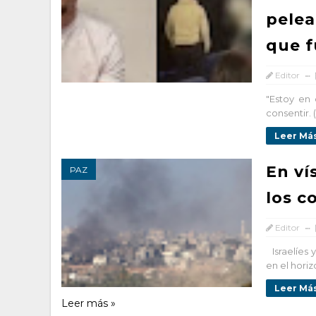
pelea
que f
Editor
"Estoy en
consentir. (
Leer Más
En ví
PAZ
los c
Editor
Israelíes 
en el horiz
Leer Más
Leer más »