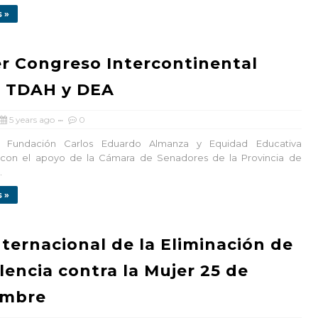
 »
r Congreso Intercontinental
e TDAH y DEA
5 years ago
0
e! Fundación Carlos Eduardo Almanza y Equidad Educativa
con el apoyo de la Cámara de Senadores de la Provincia de
.
 »
nternacional de la Eliminación de
olencia contra la Mujer 25 de
embre