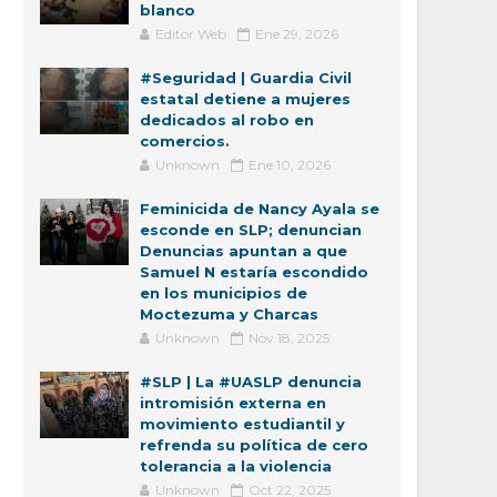
blanco
Editor Web
Ene 29, 2026
#Seguridad | Guardia Civil
estatal detiene a mujeres
dedicados al robo en
comercios.
Unknown
Ene 10, 2026
Feminicida de Nancy Ayala se
esconde en SLP; denuncian
Denuncias apuntan a que
Samuel N estaría escondido
en los municipios de
Moctezuma y Charcas
Unknown
Nov 18, 2025
#SLP | La #UASLP denuncia
intromisión externa en
movimiento estudiantil y
refrenda su política de cero
tolerancia a la violencia
Unknown
Oct 22, 2025