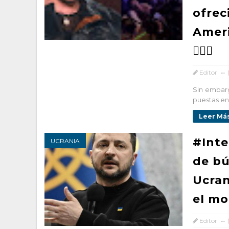
ofrec
Ameri
🤦🏻‍♀️
Editor
Sin embarg
puestas en 
Leer Más
#Inte
UCRANIA
de bú
Ucran
el mo
Editor