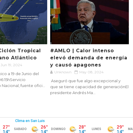
Ciclón Tropical
#AMLO | Calor intenso
ano Atlántico
elevó demanda de energía
y causó apagones
Jun 19, 2024
Unknown
May 08, 2024
co a 19 de Junio del
06:15hServicio
Aseguró que fue algo excepcional y
acional, fuente ofici...
que se tiene capacidad de generaciónEl
presidente Andrés Ma...