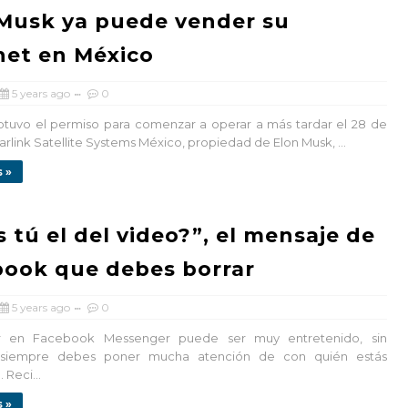
Musk ya puede vender su
net en México
5 years ago
0
btuvo el permiso para comenzar a operar a más tardar el 28 de
rlink Satellite Systems México, propiedad de Elon Musk, ...
 »
s tú el del video?”, el mensaje de
ook que debes borrar
5 years ago
0
en Facebook Messenger puede ser muy entretenido, sin
siempre debes poner mucha atención de con quién estás
Reci...
 »