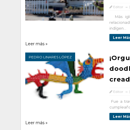
Editor
Más igles
relaciona
indígen...
Leer Más
Leer más »
¡Orgu
PEDRO LINARES LÓPEZ
doodl
cread
Editor
Fue a tra
cumpleaños
Leer Más
Leer más »