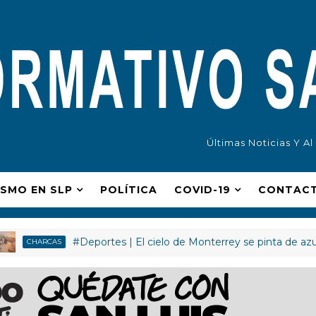
Últimas Noticias Y A
ISMO EN SLP
POLÍ­TICA
COVID-19
CONTAC
#Deportes | El cielo de Monterrey se pinta de azul y blan
RCAS