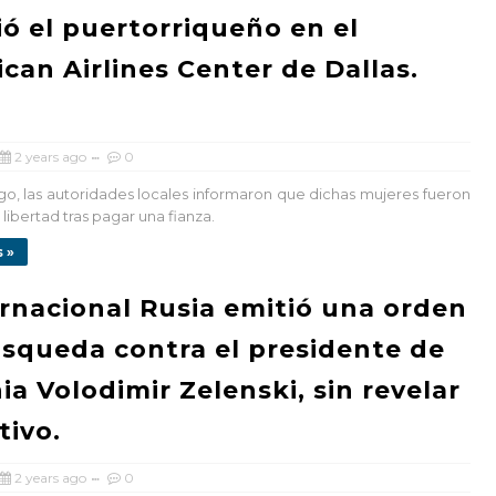
ió el puertorriqueño en el
can Airlines Center de Dallas.
2 years ago
0
o, las autoridades locales informaron que dichas mujeres fueron
libertad tras pagar una fianza.
 »
rnacional Rusia emitió una orden
squeda contra el presidente de
ia Volodimir Zelenski, sin revelar
tivo.
2 years ago
0