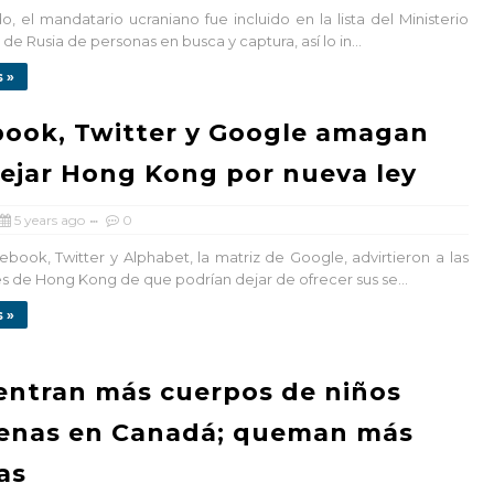
o, el mandatario ucraniano fue incluido en la lista del Ministerio
r de Rusia de personas en busca y captura, así lo in...
 »
ook, Twitter y Google amagan
ejar Hong Kong por nueva ley
5 years ago
0
book, Twitter y Alphabet, la matriz de Google, advirtieron a las
s de Hong Kong de que podrían dejar de ofrecer sus se...
 »
ntran más cuerpos de niños
genas en Canadá; queman más
ias