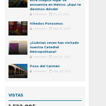
este mágico lugar se
encuentra en México. ¡Aquí te
decimos dónde!
Unknown
Dic 22, 2021
Viñedos Potosinos
Unknown
Sept 17, 2021
¿Cuántas veces has visitado
nuestra Catedral
Metropolitana?
Unknown
Jun 30, 2021
Pozo del Carmen
Unknown
May 26, 2021
VISTAS