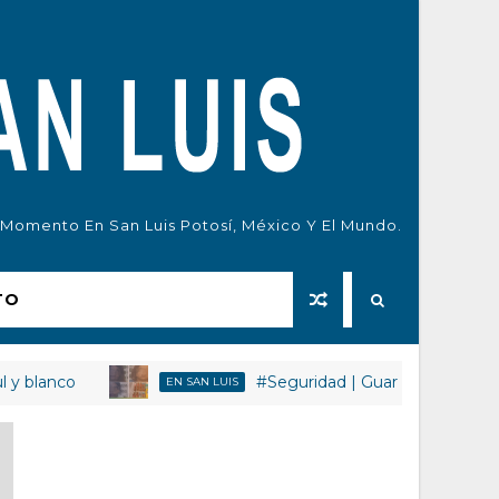
l Momento En San Luis Potosí, México Y El Mundo.
TO
co
#Seguridad | Guardia Civil estatal deti
EN SAN LUIS