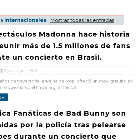
ta
Internacionales
.
Mostrar todas las entradas
ctáculos Madonna hace historia
reunir más de 1.5 millones de fans
te un concierto en Brasil.
2 years ago
0
años de trayectoria la 'Reina del Pop' ofreció un show gratuito en
iro que marcó el fin de la gira 'The Ce...
 »
ca Fanáticas de Bad Bunny son
idas por la policía tras pelearse
pes durante un concierto que