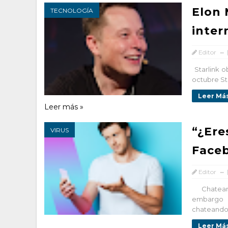
Elon 
TECNOLOGÍA
inter
Editor
Starlink o
octubre Sta
Leer Más
Leer más »
“¿Ere
VIRUS
Faceb
Editor
Chatear 
embargo 
chateando. 
Leer Más