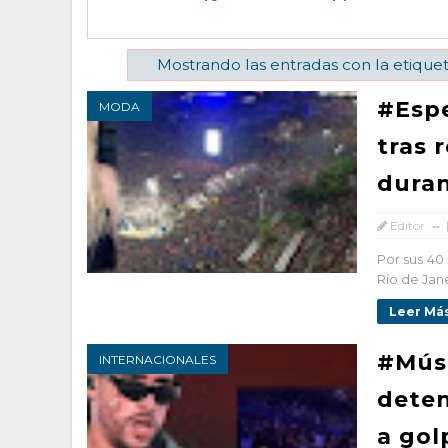
Mostrando las entradas con la etique
#Espe
MODA
tras 
duran
Editor
Por sus 40 
Río de Jane
Leer Más
#Músi
INTERNACIONALES
deten
a gol