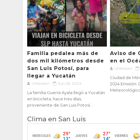
Familia pedalea más de
Aviso de 
dos mil kilómetros desde
en el Océ
San Luis Potosí, para
Unknown
llegar a Yucatán
Ciudad de Méxi
Unknown
Jun 26, 2024
2024.Emisión: 
Meteorológico N
La familia Guerra Ayala llegó a Yucatán
en bicicleta, hace tres días,
proveniente de San Luis Potosí...
Clima en San Luis