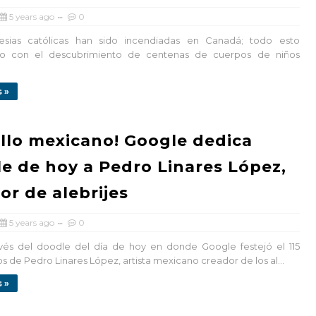
5 years ago
0
ias católicas han sido incendiadas en Canadá; todo esto
do con el descubrimiento de centenas de cuerpos de niños
 »
llo mexicano! Google dedica
e de hoy a Pedro Linares López,
or de alebrijes
5 years ago
0
vés del doodle del día de hoy en donde Google festejó el 115
 de Pedro Linares López, artista mexicano creador de los al...
 »