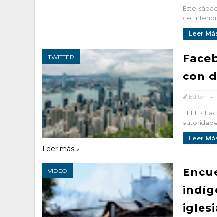
Este sábad
del Interio
Leer Más
Faceb
TWITTER
con d
Editor
EFE.- Face
autoridade
Leer Más
Leer más »
Encue
VIDEO
indí
igles