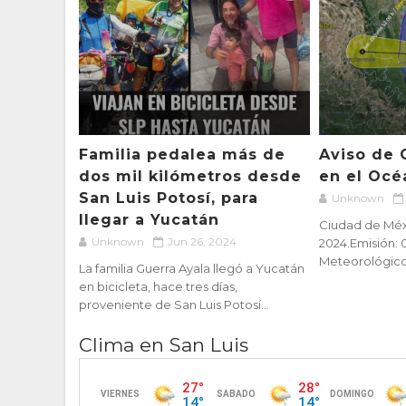
Familia pedalea más de
Aviso de 
dos mil kilómetros desde
en el Océ
San Luis Potosí, para
Unknown
llegar a Yucatán
Ciudad de Méxi
Unknown
Jun 26, 2024
2024.Emisión: 
Meteorológico N
La familia Guerra Ayala llegó a Yucatán
en bicicleta, hace tres días,
proveniente de San Luis Potosí...
Clima en San Luis