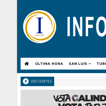
ÚLTIMA HORA
SAN LUIS
TUR
RECIENTES
os alcaldes Marisol Nájera y Filiberto Rodríguez se sordean