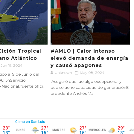
Ciclón Tropical
#AMLO | Calor intenso
ano Atlántico
elevó demanda de energía
y causó apagones
Jun 19, 2024
Unknown
May 08, 2024
co a 19 de Junio del
06:15hServicio
Aseguró que fue algo excepcional y
acional, fuente ofici...
que se tiene capacidad de generaciónEl
presidente Andrés Ma...