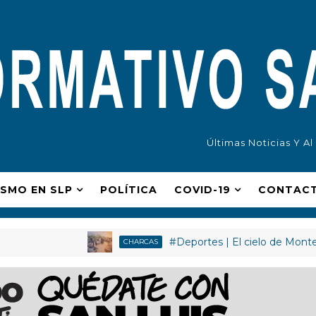
Últimas Noticias Y A
ISMO EN SLP
POLÍ­TICA
COVID-19
CONTAC
#Deportes | El cielo de Monterrey se
CHARCAS