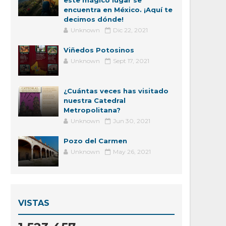
este mágico lugar se
encuentra en México. ¡Aquí te
decimos dónde!
Unknown
Dic 22, 2021
Viñedos Potosinos
Unknown
Sept 17, 2021
¿Cuántas veces has visitado
nuestra Catedral
Metropolitana?
Unknown
Jun 30, 2021
Pozo del Carmen
Unknown
May 26, 2021
VISTAS