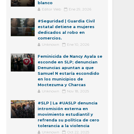
blanco
Editor Web
Ene 29, 2026
#Seguridad | Guardia Civil
estatal detiene a mujeres
dedicados al robo en
comercios.
Unknown
Ene 10, 2026
Feminicida de Nancy Ayala se
esconde en SLP; denuncian
Denuncias apuntan a que
Samuel N estaría escondido
en los municipios de
Moctezuma y Charcas
Unknown
Nov 18, 2025
#SLP | La #UASLP denuncia
intromisión externa en
movimiento estudiantil y
refrenda su política de cero
tolerancia a la violencia
Unknown
Oct 22, 2025