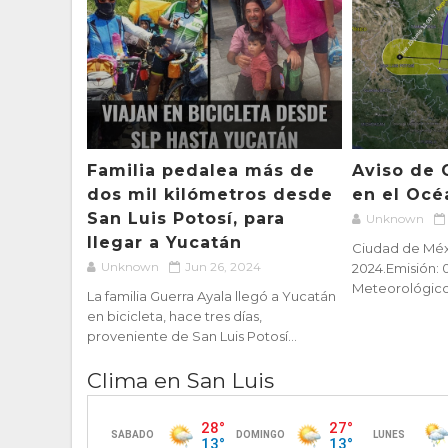
Familia pedalea más de
Aviso de 
dos mil kilómetros desde
en el Océ
San Luis Potosí, para
Unknown
llegar a Yucatán
Ciudad de Méxi
Unknown
Jun 26, 2024
2024.Emisión: 
Meteorológico N
La familia Guerra Ayala llegó a Yucatán
en bicicleta, hace tres días,
proveniente de San Luis Potosí...
Clima en San Luis