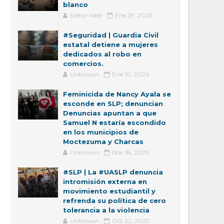
blanco
Editor Web
Ene 29, 2026
#Seguridad | Guardia Civil
estatal detiene a mujeres
dedicados al robo en
comercios.
Unknown
Ene 10, 2026
Feminicida de Nancy Ayala se
esconde en SLP; denuncian
Denuncias apuntan a que
Samuel N estaría escondido
en los municipios de
Moctezuma y Charcas
Unknown
Nov 18, 2025
#SLP | La #UASLP denuncia
intromisión externa en
movimiento estudiantil y
refrenda su política de cero
tolerancia a la violencia
Unknown
Oct 22, 2025