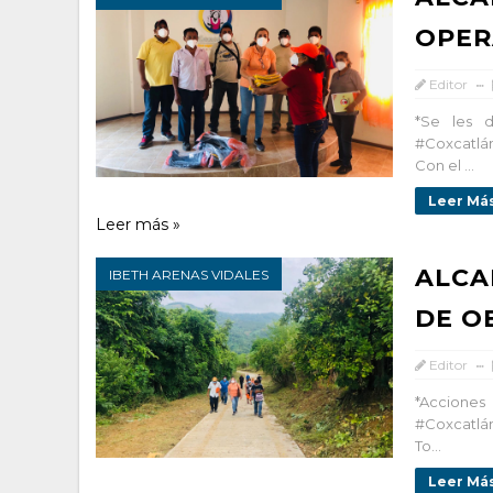
OPER
Editor
*Se les 
#Coxcatlán
Con el ...
Leer Más
Leer más »
ALCA
IBETH ARENAS VIDALES
DE O
Editor
*Acciones
#Coxcatlán
To...
Leer Más