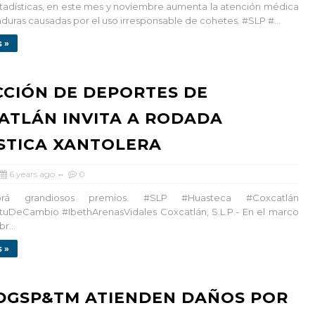
adísticas, en este mes y noviembre aumenta la atención médica
uras causadas por el uso irresponsable de cohetes. #SLP #...
 »
CCIÓN DE DEPORTES DE
ATLÁN INVITA A RODADA
ÍSTICA XANTOLERA
6 years ago
0
grandiosos premios. #SLP #Huasteca #Coxcatlán
tuDeCambio #IbethArenasVidales Coxcatlán, S.L.P.- En el marco
r...
 »
 DGSP&TM ATIENDEN DAÑOS POR