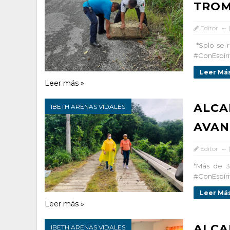
TRO
Editor
*Solo se 
#ConEspíri
Leer Más
Leer más »
ALCA
IBETH ARENAS VIDALES
AVAN
Editor
*Más de 3
#ConEspíri
Leer Más
Leer más »
ALCA
IBETH ARENAS VIDALES