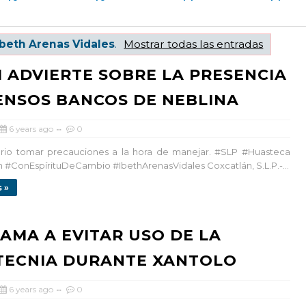
Ibeth Arenas Vidales
.
Mostrar todas las entradas
 ADVIERTE SOBRE LA PRESENCIA
ENSOS BANCOS DE NEBLINA
6 years ago
0
ario tomar precauciones a la hora de manejar. #SLP #Huasteca
 #ConEspírituDeCambio #IbethArenasVidales Coxcatlán, S.L.P.-...
 »
LAMA A EVITAR USO DE LA
TECNIA DURANTE XANTOLO
6 years ago
0