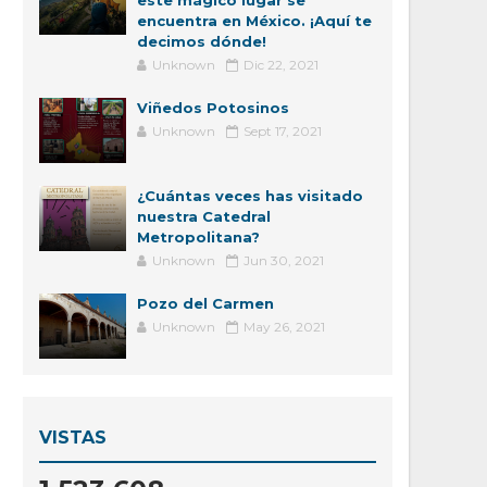
este mágico lugar se
encuentra en México. ¡Aquí te
decimos dónde!
Unknown
Dic 22, 2021
Viñedos Potosinos
Unknown
Sept 17, 2021
¿Cuántas veces has visitado
nuestra Catedral
Metropolitana?
Unknown
Jun 30, 2021
Pozo del Carmen
Unknown
May 26, 2021
VISTAS