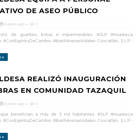
ATIVO DE ASEO PÚBLICO
6 years ago
0
dotó de guantes, botas e impermeables. #SLP #Huasteca
 #ConEspírituDeCambio #IbethArenasVidales Coxcatlán, S.L.P.-
 »
LDESA REALIZÓ INAUGURACIÓN
BRAS EN COMUNIDAD TAZAQUIL
6 years ago
0
 que benefician a más de 3 mil habitantes. #SLP #Huasteca
 #ConEspírituDeCambio #IbethArenasVidales Coxcatlán, S.L.P.-
 »