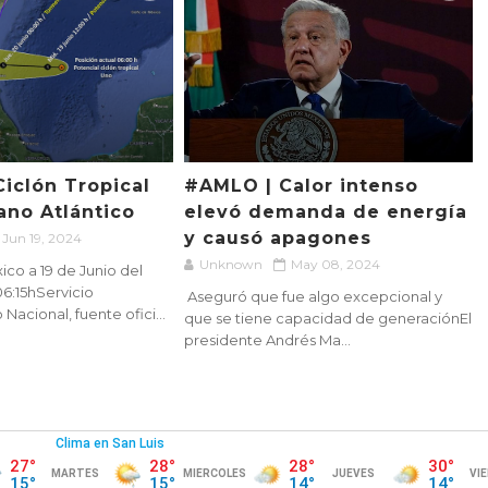
Ciclón Tropical
#AMLO | Calor intenso
ano Atlántico
elevó demanda de energía
y causó apagones
Jun 19, 2024
Unknown
May 08, 2024
co a 19 de Junio del
06:15hServicio
Aseguró que fue algo excepcional y
acional, fuente ofici...
que se tiene capacidad de generaciónEl
presidente Andrés Ma...