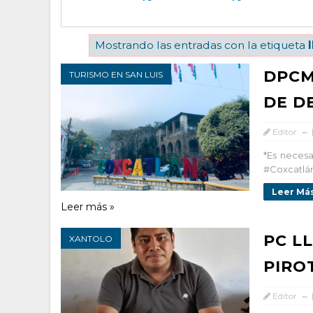
Mostrando las entradas con la etiqueta
DPCM
TURISMO EN SAN LUIS
DE D
Editor
*Es neces
#Coxcatlán
Leer Más
Leer más »
PC L
XANTOLO
PIRO
Editor