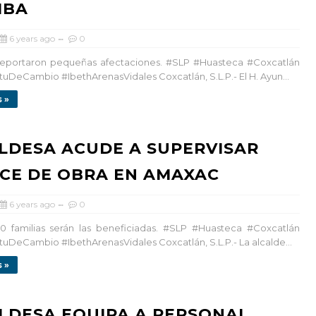
MBA
6 years ago
0
reportaron pequeñas afectaciones. #SLP #Huasteca #Coxcatlán
tuDeCambio #IbethArenasVidales Coxcatlán, S.L.P.- El H. Ayun...
 »
LDESA ACUDE A SUPERVISAR
CE DE OBRA EN AMAXAC
6 years ago
0
0 familias serán las beneficiadas. #SLP #Huasteca #Coxcatlán
tuDeCambio #IbethArenasVidales Coxcatlán, S.L.P.- La alcalde...
 »
LDESA EQUIPA A PERSONAL