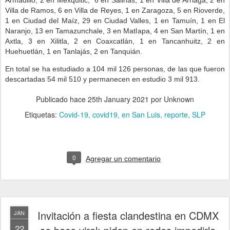
Armadillo, 2 en Mexquitic, 6 en Salinas, 1 en Villa de Arriaga, 2 en
Villa de Ramos, 6 en Villa de Reyes, 1 en Zaragoza, 5 en Rioverde,
1 en Ciudad del Maíz, 29 en Ciudad Valles, 1 en Tamuín, 1 en El
Naranjo, 13 en Tamazunchale, 3 en Matlapa, 4 en San Martín, 1 en
Axtla, 3 en Xilitla, 2 en Coaxcatlán, 1 en Tancanhuitz, 2 en
Huehuetlán, 1 en Tanlajás, 2 en Tanquián.
En total se ha estudiado a 104 mil 126 personas, de las que fueron
descartadas 54 mil 510 y permanecen en estudio 3 mil 913.
Publicado hace
25th January 2021
por Unknown
Etiquetas:
Covid-19
covid19
en San Luis
reporte
SLP
0
Agregar un comentario
Invitación a fiesta clandestina en CDMX
JAN
22