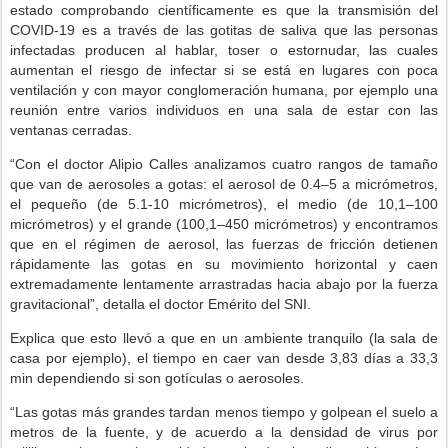
estado comprobando científicamente es que la transmisión del
COVID-19 es a través de las gotitas de saliva que las personas
infectadas producen al hablar, toser o estornudar, las cuales
aumentan el riesgo de infectar si se está en lugares con poca
ventilación y con mayor conglomeración humana, por ejemplo una
reunión entre varios individuos en una sala de estar con las
ventanas cerradas.
“Con el doctor Alipio Calles analizamos cuatro rangos de tamaño
que van de aerosoles a gotas: el aerosol de 0.4–5 a micrómetros,
el pequeño (de 5.1-10 micrómetros), el medio (de 10,1–100
micrómetros) y el grande (100,1–450 micrómetros) y encontramos
que en el régimen de aerosol, las fuerzas de fricción detienen
rápidamente las gotas en su movimiento horizontal y caen
extremadamente lentamente arrastradas hacia abajo por la fuerza
gravitacional”, detalla el doctor Emérito del SNI.
Explica que esto llevó a que en un ambiente tranquilo (la sala de
casa por ejemplo), el tiempo en caer van desde 3,83 días a 33,3
min dependiendo si son gotículas o aerosoles.
“Las gotas más grandes tardan menos tiempo y golpean el suelo a
metros de la fuente, y de acuerdo a la densidad de virus por