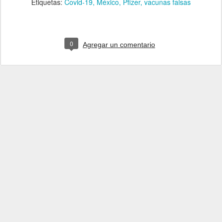
Etiquetas:
Covid-19
México
Pfizer
vacunas falsas
0
Agregar un comentario