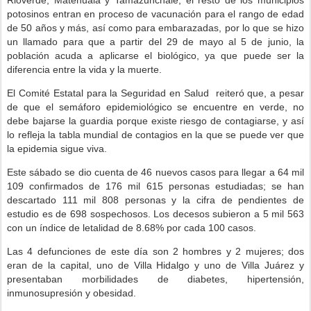
Rioverde, Matehuala y Tamazunchale, el resto de los municipios
potosinos entran en proceso de vacunación para el rango de edad
de 50 años y más, así como para embarazadas, por lo que se hizo
un llamado para que a partir del 29 de mayo al 5 de junio, la
población acuda a aplicarse el biológico, ya que puede ser la
diferencia entre la vida y la muerte.
El Comité Estatal para la Seguridad en Salud reiteró que, a pesar
de que el semáforo epidemiológico se encuentre en verde, no
debe bajarse la guardia porque existe riesgo de contagiarse, y así
lo refleja la tabla mundial de contagios en la que se puede ver que
la epidemia sigue viva.
Este sábado se dio cuenta de 46 nuevos casos para llegar a 64 mil
109 confirmados de 176 mil 615 personas estudiadas; se han
descartado 111 mil 808 personas y la cifra de pendientes de
estudio es de 698 sospechosos. Los decesos subieron a 5 mil 563
con un índice de letalidad de 8.68% por cada 100 casos.
Las 4 defunciones de este día son 2 hombres y 2 mujeres; dos
eran de la capital, uno de Villa Hidalgo y uno de Villa Juárez y
presentaban morbilidades de diabetes, hipertensión,
inmunosupresión y obesidad.