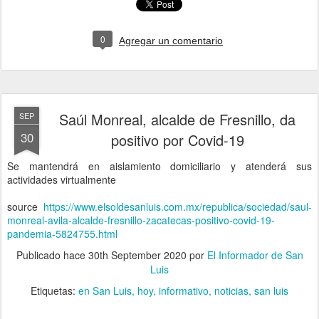
0
Agregar un comentario
Saúl Monreal, alcalde de Fresnillo, da
SEP
30
positivo por Covid-19
Se mantendrá en aislamiento domiciliario y atenderá sus
actividades virtualmente
source
https://www.elsoldesanluis.com.mx/republica/sociedad/saul-
monreal-avila-alcalde-fresnillo-zacatecas-positivo-covid-19-
pandemia-5824755.html
Publicado hace
30th September 2020
por
El Informador de San
Luis
Etiquetas:
en San Luis
hoy
informativo
noticias
san luis