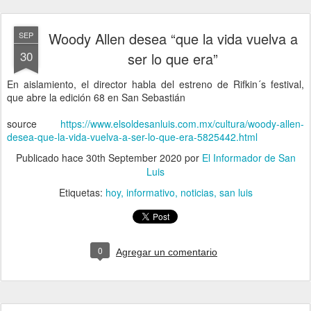
Woody Allen desea “que la vida vuelva a
SEP
30
ser lo que era”
En aislamiento, el director habla del estreno de Rifkin´s festival,
que abre la edición 68 en San Sebastián
source
https://www.elsoldesanluis.com.mx/cultura/woody-allen-
desea-que-la-vida-vuelva-a-ser-lo-que-era-5825442.html
Publicado hace
30th September 2020
por
El Informador de San
Luis
Etiquetas:
hoy
informativo
noticias
san luis
0
Agregar un comentario