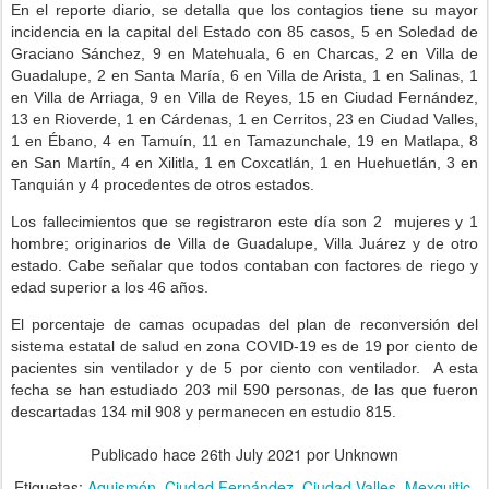
En el reporte diario, se detalla que los contagios tiene su mayor
incidencia en la capital del Estado con 85 casos, 5 en Soledad de
Graciano Sánchez, 9 en Matehuala, 6 en Charcas, 2 en Villa de
Guadalupe, 2 en Santa María, 6 en Villa de Arista, 1 en Salinas, 1
en Villa de Arriaga, 9 en Villa de Reyes, 15 en Ciudad Fernández,
13 en Rioverde, 1 en Cárdenas, 1 en Cerritos, 23 en Ciudad Valles,
1 en Ébano, 4 en Tamuín, 11 en Tamazunchale, 19 en Matlapa, 8
en San Martín, 4 en Xilitla, 1 en Coxcatlán, 1 en Huehuetlán, 3 en
Tanquián y 4 procedentes de otros estados.
Los fallecimientos que se registraron este día son 2 mujeres y 1
hombre; originarios de Villa de Guadalupe, Villa Juárez y de otro
estado. Cabe señalar que todos contaban con factores de riego y
edad superior a los 46 años.
El porcentaje de camas ocupadas del plan de reconversión del
sistema estatal de salud en zona COVID-19 es de 19 por ciento de
pacientes sin ventilador y de 5 por ciento con ventilador. A esta
fecha se han estudiado 203 mil 590 personas, de las que fueron
descartadas 134 mil 908 y permanecen en estudio 815.
Publicado hace
26th July 2021
por Unknown
Etiquetas:
Aquismón
Ciudad Fernández
Ciudad Valles
Mexquitic